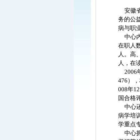
安徽省
务的公
病与职
中心内
在职人
人。高
人，在
2006
476
），
008
年
12
国合格
中心还
病学培
学重点
中心拥