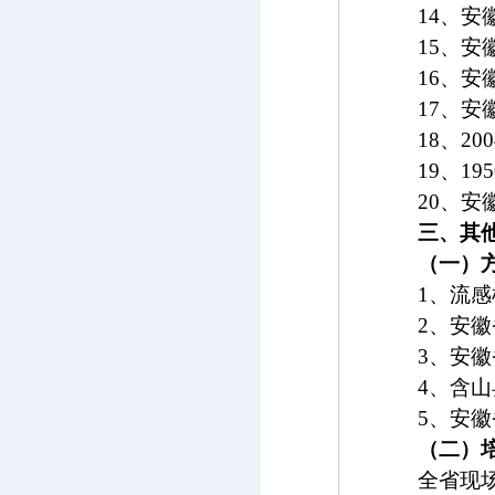
14
、安
15
、安
16
、安
17
、安
18
、
200
19
、
195
20
、安
三、其
（一）
1
、流感
2
、安徽
3
、安徽
4
、含山
5
、安徽
（二）
全省现