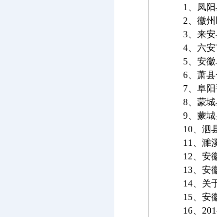
1
、凤阳
2
、徽州
3
、来安
4
、六安
5
、安徽
6
、萧县
7
、阜阳
8
、蒙城
9
、蒙城
10
、泗
11
、濉
12
、安
13
、安
14
、关
15
、安
16
、
201