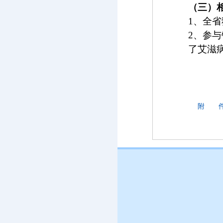
（三）
1
、全省
2
、参与
了艾滋
附 