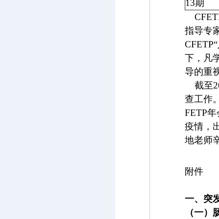
13
期
CFET
指导专
CFETP
下，凡
导的重
截至
2
查工作
FETP
年
疫情，
地老师
附件
一、突
（一）