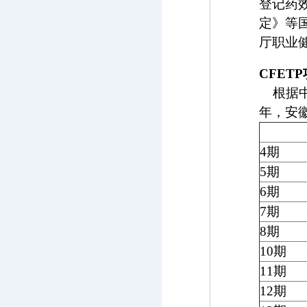
登记药
定》等
厅职业
CFETP
根据中
年，安
4
期
5
期
6
期
7
期
8
期
10
期
11
期
12
期