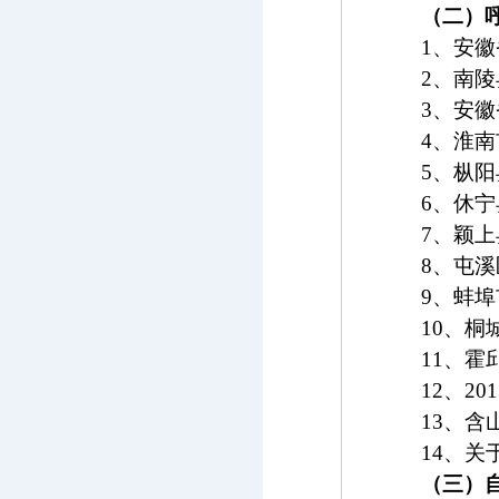
（二）
1
、安徽
2
、南陵
3
、安徽
4
、淮南
5
、枞阳
6
、休宁
7
、颖上
8
、屯溪
9
、蚌埠
10
、桐
11
、霍
12
、
201
13
、含
14
、关
（三）